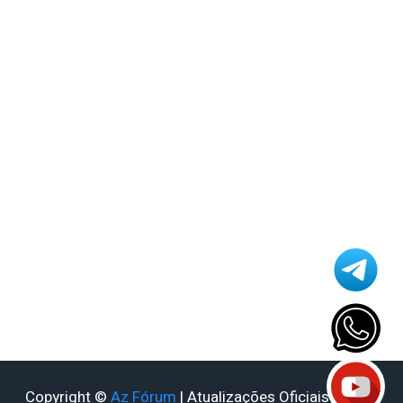
Azamerica Gold
Azamerica i5 IPTV
Azamerica i7 IPTV
Azamerica King
Azamerica King GX PRO
Azamerica King IPTV
Azamerica Mobi
Azamerica Mobi IKS
Azamerica Platinum GX PRO
Azamerica S1001
Azamerica S1001 Plus
Azamerica S1005
Azamerica S1006
Azamerica S1006 Plus
Azamerica S1007
Azamerica S1007 New
Azamerica S1007 Plus
Copyright ©
Az Fórum
| Atualizações Oficiais - 2026