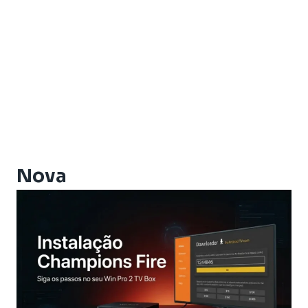
Artemis One
Athomics
Athomics Active Express Primeira
Athomics Aura
Athomics Connect
Athomics Eon
Athomics EX
Athomics Ex Slim
Athomics i3
Athomics i3 Bold
Nova
Athomics Inspire Qi
Athomics Inspire Qi Compact
Athomics Inspire Qi Lite
Athomics Nomads
Athomics S3
Athomics S4
Athomics T3