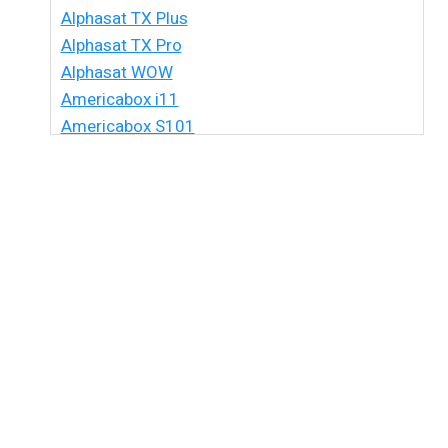
Alphasat TX Plus
Alphasat TX Pro
Alphasat WOW
Americabox i11
Americabox S101
Americabox S105 HD
Americabox S105 Plus
Americabox S205 + Plus
Americabox S205 HD
Americabox S305 + Plus
Americabox S305 GX
Americabox S705
Amiko Xpro
Artcom Alegria
Artcom Alegria Plus
Artemis