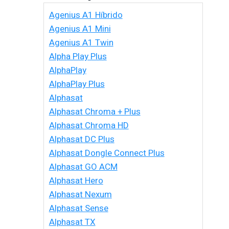
Agenius A1 Híbrido
Agenius A1 Mini
Agenius A1 Twin
Alpha Play Plus
AlphaPlay
AlphaPlay Plus
Alphasat
Alphasat Chroma + Plus
Alphasat Chroma HD
Alphasat DC Plus
Alphasat Dongle Connect Plus
Alphasat GO ACM
Alphasat Hero
Alphasat Nexum
Atualização Do
Alphasat Sense
Atualizaçã
Cinebox Power:
Alphasat TX