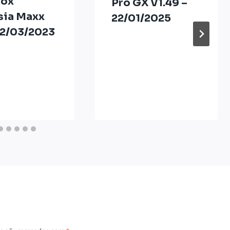
box
Pro GX V1.49 –
sia Maxx
22/01/2025
02/03/2023