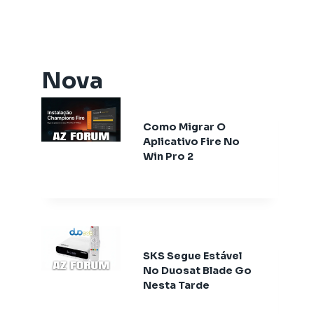
Artemis One
Athomics
Athomics Active Express Primeira
Athomics Aura
Nova
Athomics Connect
Athomics Eon
Como Migrar O
Athomics EX
Aplicativo Fire No
Athomics Ex Slim
Win Pro 2
Athomics i3
Athomics i3 Bold
Athomics Inspire Qi
Athomics Inspire Qi Compact
Athomics Inspire Qi Lite
SKS Segue Estável
Athomics Nomads
No Duosat Blade Go
Athomics S3
Nesta Tarde
Athomics S4