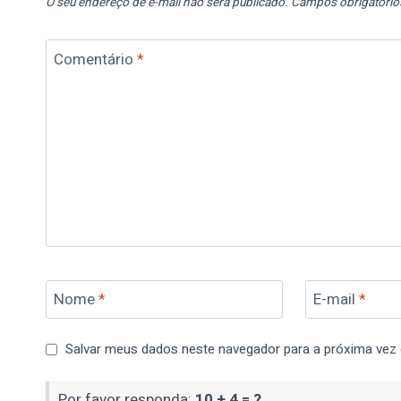
O seu endereço de e-mail não será publicado.
Campos obrigatóri
Comentário
*
Nome
*
E-mail
*
Salvar meus dados neste navegador para a próxima vez
Por favor responda:
10 + 4 = ?