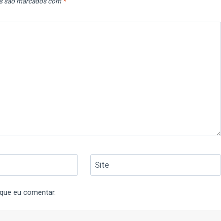
os são marcados com
*
Site
 que eu comentar.