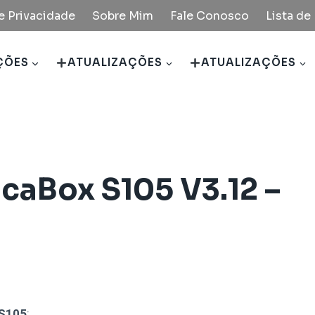
de Privacidade
Sobre Mim
Fale Conosco
Lista d
ÇÕES
ATUALIZAÇÕES
ATUALIZAÇÕES
caBox S105 V3.12 –
 S105
: