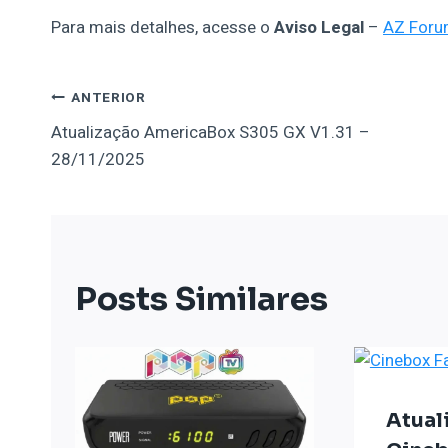
Para mais detalhes, acesse o
Aviso Legal
–
AZ For
Navegação
ANTERIOR
Atualização AmericaBox S305 GX V1.31 –
De
28/11/2025
Post
Posts Similares
Atual