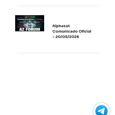
Athomics T3
Atualização
AudiSat
Audisat C2
Alphasat
Audisat A1
Comunicado Oficial
Audisat A1 Plus
– 20/05/2026
Audisat A2 Plus Tuner Encaixável
Audisat A2 Plus Tuner Fixo
Audisat A3
Audisat A3 plus
Audisat A5
Audisat C1
Audisat C2
Audisat E10
Audisat K10 Plus
Audisat K10 Urus
Audisat K10 Urus + Plus