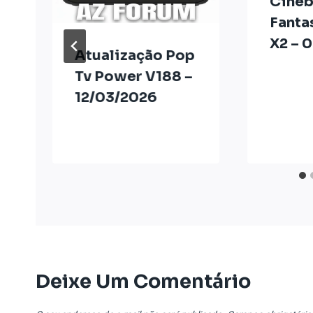
Cine
Fanta
X2 – 
Atualização Pop
o
Tv Power V188 –
12/03/2026
Deixe Um Comentário