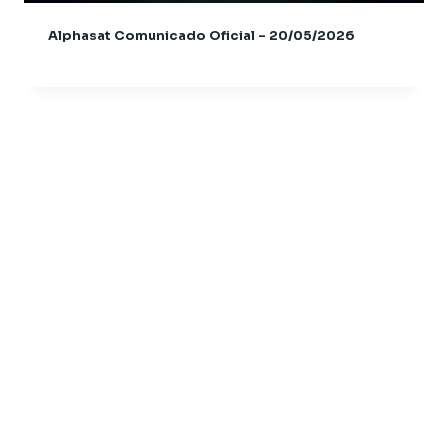
Azamerica CH Super GX
Azamerica Champions
Alphasat Comunicado Oficial – 20/05/2026
Azamerica Champions IPTV
Azamerica Extremo IPTV
Azamerica F92 Plus
Azamerica Gold
Azamerica i5 IPTV
Azamerica i7 IPTV
Azamerica King
Azamerica King GX PRO
Azamerica King IPTV
Azamerica Mobi
Azamerica Mobi IKS
Azamerica Platinum GX PRO
Azamerica S1001
Azamerica S1001 Plus
Azamerica S1005