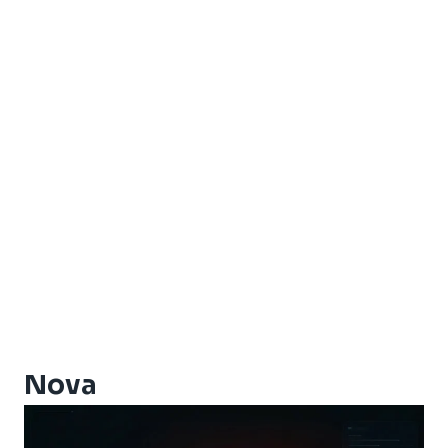
Amiko Xpro
Artcom Alegria
Artcom Alegria Plus
Artemis
Artemis One
Athomics
Athomics Active Express Primeira
Athomics Aura
Athomics Connect
Athomics Eon
Athomics EX
Athomics Ex Slim
Athomics i3
Athomics i3 Bold
Nova
Athomics Inspire Qi
Athomics Inspire Qi Compact