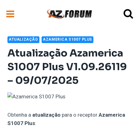
Pular
para
o
Conteúdo
ATUALIZAÇÃO
AZAMERICA S1007 PLUS
Atualização Azamerica
S1007 Plus V1.09.26119
– 09/07/2025
Obtenha a
atualização
para o receptor
Azamerica
S1007 Plus
: