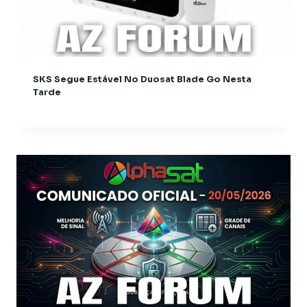
Audisat E10
Audisat K10 Plus
Audisat K10 Urus
Audisat K10 Urus + Plus
SKS Segue Estável No Duosat Blade Go Nesta
Audisat K20
Tarde
Audisat K20 + Plus
Audisat K20 Huracan
Audisat K20 Plus
Audisat K30 Aventador
Audisat K40 Diablo
Audisat K50
Azamerica
Azamerica Beats
Azamerica Beats GX Pro
Azamerica CH Light GX
Azamerica CH Pro GX