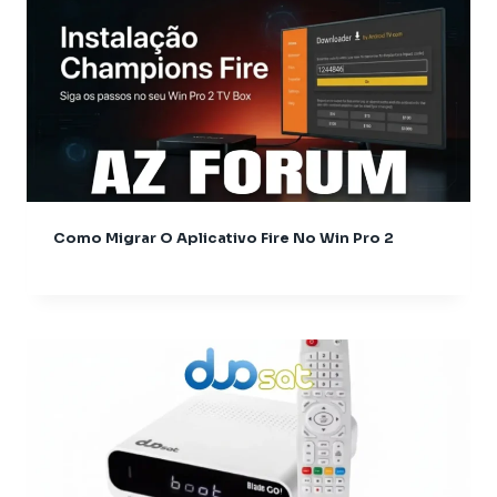
Athomics Inspire Qi Lite
Athomics Nomads
Athomics S3
Athomics S4
Athomics T3
Atualização
AudiSat
Audisat C2
Como Migrar O Aplicativo Fire No Win Pro 2
Audisat A1
Audisat A1 Plus
Audisat A2 Plus Tuner Encaixável
Audisat A2 Plus Tuner Fixo
Audisat A3
Audisat A3 plus
Audisat A5
Audisat C1
Audisat C2