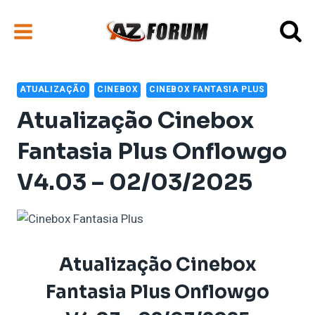
Pular
para
o
Conteúdo
ATUALIZAÇÃO
CINEBOX
CINEBOX FANTASIA PLUS
Atualização Cinebox
Fantasia Plus Onflowgo
V4.03 – 02/03/2025
Atualização Cinebox
Fantasia Plus
Onflowgo