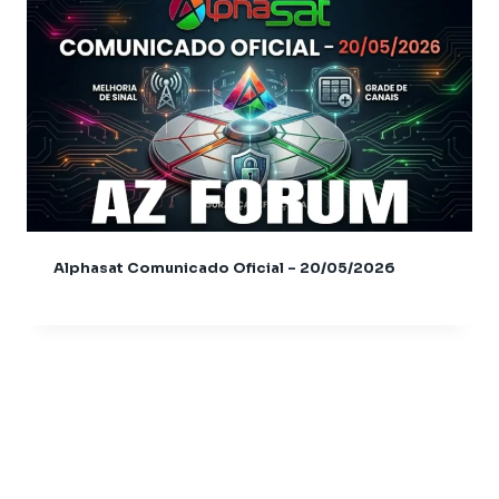
Audisat K40 Diablo
Audisat K50
Azamerica
Azamerica Beats
Azamerica Beats GX Pro
Azamerica CH Light GX
Azamerica CH Pro GX
Azamerica CH Super GX
Azamerica Champions
Alphasat Comunicado Oficial – 20/05/2026
Azamerica Champions IPTV
Azamerica Extremo IPTV
Azamerica F92 Plus
Azamerica Gold
Azamerica i5 IPTV
Azamerica i7 IPTV
Azamerica King