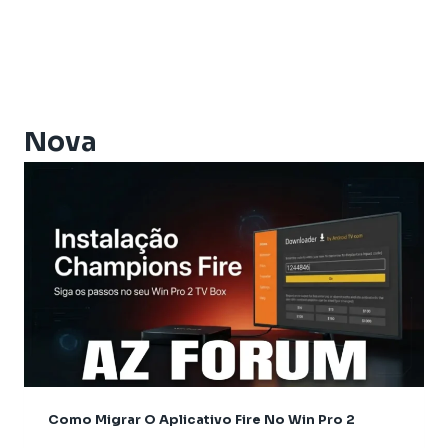
Athomics Eon
Athomics EX
Athomics Ex Slim
Athomics i3
Athomics i3 Bold
Nova
Athomics Inspire Qi
Athomics Inspire Qi Compact
Athomics Inspire Qi Lite
Athomics Nomads
Athomics S3
Athomics S4
Athomics T3
Atualização
AudiSat
Audisat C2
Como Migrar O Aplicativo Fire No Win Pro 2
Audisat A1