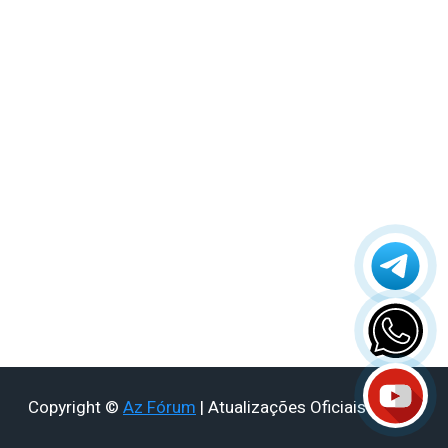
Azamerica King GX PRO
Azamerica King IPTV
Azamerica Mobi
Azamerica Mobi IKS
Azamerica Platinum GX PRO
Azamerica S1001
Azamerica S1001 Plus
Azamerica S1005
Azamerica S1006
Azamerica S1006 Plus
Azamerica S1007
Azamerica S1007 New
Azamerica S1007 Plus
Azamerica S1009
Azamerica S1009 Plus
Copyright ©
Az Fórum
| Atualizações Oficiais - 2026
Azamerica S2005
Azamerica S2010