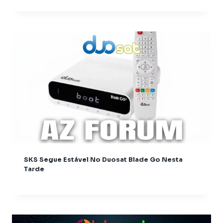
Audisat A1 Plus
Audisat A2 Plus Tuner Encaixável
Audisat A2 Plus Tuner Fixo
Audisat A3
Audisat A3 plus
Audisat A5
Audisat C1
Audisat C2
Audisat E10
Audisat K10 Plus
Audisat K10 Urus
Audisat K10 Urus + Plus
SKS Segue Estável No Duosat Blade Go Nesta
Audisat K20
Tarde
Audisat K20 + Plus
Audisat K20 Huracan
Audisat K20 Plus
Audisat K30 Aventador