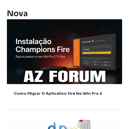
Athomics i3
Athomics i3 Bold
Nova
Athomics Inspire Qi
Athomics Inspire Qi Compact
Athomics Inspire Qi Lite
Athomics Nomads
Athomics S3
Athomics S4
Athomics T3
Atualização
AudiSat
Audisat C2
Como Migrar O Aplicativo Fire No Win Pro 2
Audisat A1
Audisat A1 Plus
Audisat A2 Plus Tuner Encaixável
Audisat A2 Plus Tuner Fixo
Audisat A3