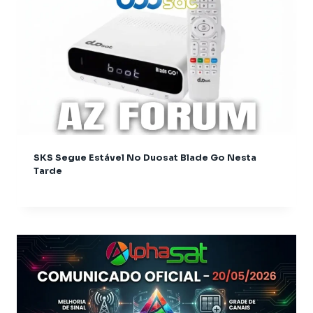
Audisat A3 plus
Audisat A5
Audisat C1
Audisat C2
Audisat E10
Audisat K10 Plus
Audisat K10 Urus
Audisat K10 Urus + Plus
SKS Segue Estável No Duosat Blade Go Nesta
Audisat K20
Tarde
Audisat K20 + Plus
Audisat K20 Huracan
Audisat K20 Plus
Audisat K30 Aventador
Audisat K40 Diablo
Audisat K50
Azamerica