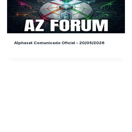
Azamerica Beats
Azamerica Beats GX Pro
Azamerica CH Light GX
Azamerica CH Pro GX
Azamerica CH Super GX
Azamerica Champions
Alphasat Comunicado Oficial – 20/05/2026
Azamerica Champions IPTV
Azamerica Extremo IPTV
Azamerica F92 Plus
Azamerica Gold
Azamerica i5 IPTV
Azamerica i7 IPTV
Azamerica King
Azamerica King GX PRO
Azamerica King IPTV
Azamerica Mobi
Azamerica Mobi IKS