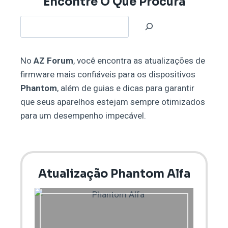
Encontre O Que Procura
S
e
a
No
AZ Forum
, você encontra as atualizações de
r
firmware mais confiáveis para os dispositivos
c
Phantom
, além de guias e dicas para garantir
h
que seus aparelhos estejam sempre otimizados
para um desempenho impecável.
Atualização Phantom Alfa