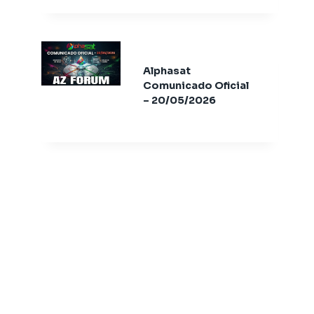
Festa HD (
Athomics T3
Atualização
PrimeVisio
AudiSat
V5.0.1 –
Tocom Festa HD
Audisat C2
25/09/202
Alphasat
Atualização
Audisat A1
Comunicado Oficial
Audisat A1 Plus
V5.0.4 –
– 20/05/2026
Audisat A2 Plus Tuner Encaixável
16/05/2026
Audisat A2 Plus Tuner Fixo
Audisat A3
Audisat A3 plus
Audisat A5
Audisat C1
Audisat C2
Audisat E10
Audisat K10 Plus
Audisat K10 Urus
Audisat K10 Urus + Plus