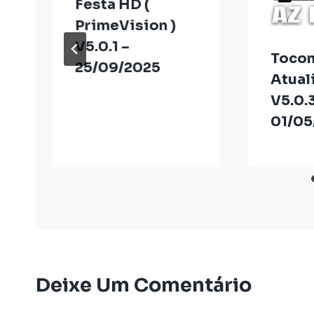
Festa HD (
PrimeVision )
V5.0.1 –
Tocom
25/09/2025
Atual
V5.0.3
01/05
Deixe Um Comentário