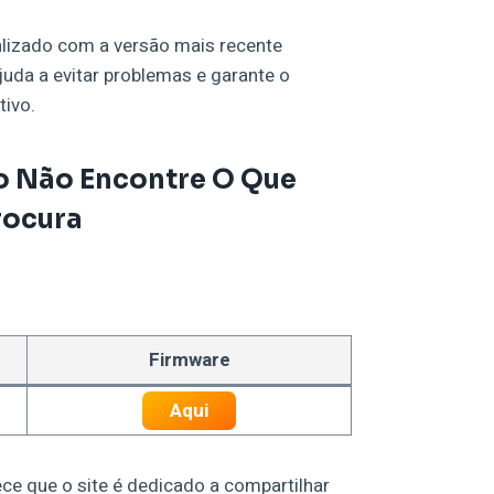
lizado com a versão mais recente
ajuda a evitar problemas e garante o
tivo.
o Não Encontre O Que
rocura
S
e
a
r
Firmware
c
Aqui
h
ce que o site é dedicado a compartilhar