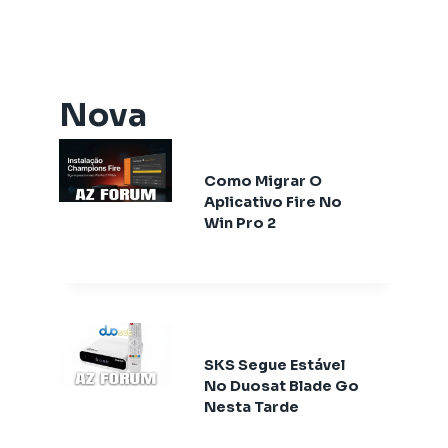
Artemis One
Athomics
Athomics Active Express Primeira
Athomics Aura
Nova
Athomics Connect
Athomics Eon
Como Migrar O
Athomics EX
Aplicativo Fire No
Athomics Ex Slim
Win Pro 2
Athomics i3
Athomics i3 Bold
Athomics Inspire Qi
Athomics Inspire Qi Compact
Athomics Inspire Qi Lite
SKS Segue Estável
Athomics Nomads
No Duosat Blade Go
Athomics S3
Nesta Tarde
Atualizaçã
Athomics S4