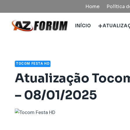
Pular
Home
Política 
para
o
INÍCIO
ATUALIZA
Conteúdo
TOCOM FESTA HD
Atualização Tocom
– 08/01/2025