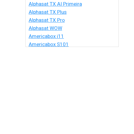
Alphasat TX AI Primeira
Alphasat TX Plus
Alphasat TX Pro
Alphasat WOW
Americabox i11
Americabox S101
Americabox S105 HD
Americabox S105 Plus
Americabox S205 + Plus
Americabox S205 HD
Americabox S305 + Plus
Americabox S305 GX
Americabox S705
Amiko Xpro
Artcom Alegria
Artcom Alegria Plus
Artemis