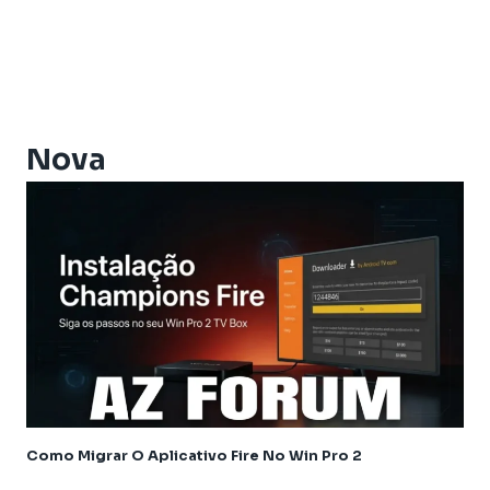
Athomics Connect
Athomics Eon
Athomics EX
Athomics Ex Slim
Athomics i3
Athomics i3 Bold
Nova
Athomics Inspire Qi
Athomics Inspire Qi Compact
Athomics Inspire Qi Lite
Athomics Nomads
Athomics S3
Athomics S4
Athomics T3
Atualização
AudiSat
Audisat C2
Como Migrar O Aplicativo Fire No Win Pro 2
Audisat A1