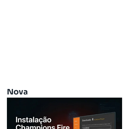
Artcom Alegria Plus
Artemis
Artemis One
Athomics
Athomics Active Express Primeira
Athomics Aura
Athomics Connect
Athomics Eon
Athomics EX
Athomics Ex Slim
Athomics i3
Athomics i3 Bold
Nova
Athomics Inspire Qi
Athomics Inspire Qi Compact
Athomics Inspire Qi Lite
Athomics Nomads
Athomics S3