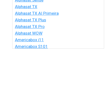
Alphasat Sense
Alphasat TX
Alphasat TX AI Primeira
Alphasat TX Plus
Alphasat TX Pro
Alphasat WOW
Americabox i11
Americabox S101
Americabox S105 HD
Americabox S105 Plus
Americabox S205 + Plus
Americabox S205 HD
Americabox S305 + Plus
Americabox S305 GX
Americabox S705
Amiko Xpro
Artcom Alegria