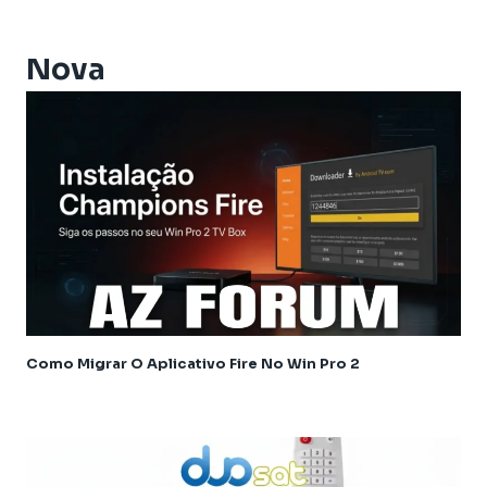
Athomics i3
Athomics i3 Bold
Nova
Athomics Inspire Qi
Athomics Inspire Qi Compact
Athomics Inspire Qi Lite
Athomics Nomads
Athomics S3
Athomics S4
Athomics T3
Atualização
AudiSat
Audisat C2
Como Migrar O Aplicativo Fire No Win Pro 2
Audisat A1
Audisat A1 Plus
Audisat A2 Plus Tuner Encaixável
Audisat A2 Plus Tuner Fixo