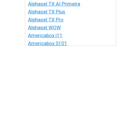
Alphasat TX AI Primeira
Alphasat TX Plus
Alphasat TX Pro
Alphasat WOW
Americabox i11
Americabox S101
Americabox S105 HD
Americabox S105 Plus
Americabox S205 + Plus
Americabox S205 HD
Americabox S305 + Plus
Americabox S305 GX
Americabox S705
Amiko Xpro
Artcom Alegria
Artcom Alegria Plus
Artemis