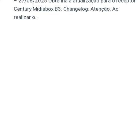
r
– 27/05/2025 Obtenha a atualização para o receptor
Century Midiabox B3: Changelog: Atenção: Ao
realizar o…