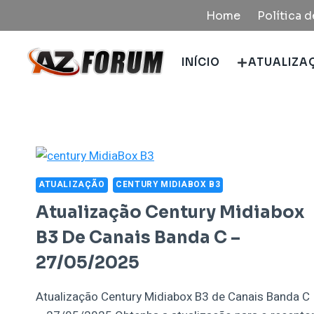
Pular
Home
Política 
para
o
INÍCIO
ATUALIZA
Conteúdo
ATUALIZAÇÃO
CENTURY MIDIABOX B3
Atualização Century Midiabox
B3 De Canais Banda C –
27/05/2025
Atualização Century Midiabox B3 de Canais Banda C