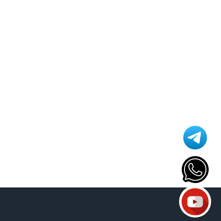
Athomics T3
Atualização
AudiSat
Audisat C2
Audisat A1
Audisat A1 Plus
Audisat A2 Plus Tuner Encaixável
Audisat A2 Plus Tuner Fixo
Audisat A3
Audisat A3 plus
Audisat A5
Audisat C1
Audisat C2
Audisat E10
Audisat K10 Plus
Audisat K10 Urus
Audisat K10 Urus + Plus