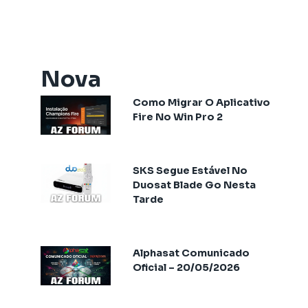
Artemis One
Athomics
Athomics Active Express Primeira
Athomics Aura
Nova
Athomics Connect
Como Migrar O Aplicativo
Athomics Eon
Fire No Win Pro 2
Athomics EX
Athomics Ex Slim
Athomics i3
SKS Segue Estável No
Athomics i3 Bold
Duosat Blade Go Nesta
Tarde
Athomics Inspire Qi
Athomics Inspire Qi Compact
Athomics Inspire Qi Lite
Alphasat Comunicado
Athomics Nomads
Oficial – 20/05/2026
Athomics S3
Athomics S4