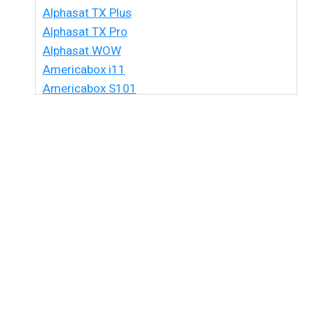
Alphasat TX Plus
Alphasat TX Pro
Alphasat WOW
Americabox i11
Americabox S101
Americabox S105 HD
Americabox S105 Plus
Americabox S205 + Plus
Americabox S205 HD
Americabox S305 + Plus
Americabox S305 GX
Americabox S705
Amiko Xpro
Artcom Alegria
Artcom Alegria Plus
Artemis