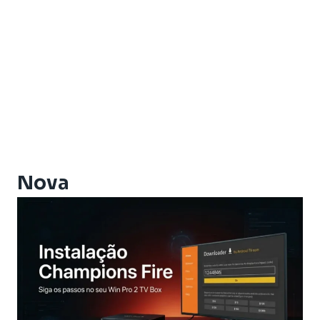
Artemis One
Athomics
Athomics Active Express Primeira
Athomics Aura
Athomics Connect
Athomics Eon
Athomics EX
Athomics Ex Slim
Athomics i3
Athomics i3 Bold
Nova
Athomics Inspire Qi
Athomics Inspire Qi Compact
Athomics Inspire Qi Lite
Athomics Nomads
Athomics S3
Athomics S4
Athomics T3