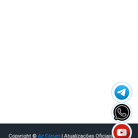
Azamerica Gold
Azamerica i5 IPTV
Azamerica i7 IPTV
Azamerica King
Azamerica King GX PRO
Azamerica King IPTV
Azamerica Mobi
Azamerica Mobi IKS
Azamerica Platinum GX PRO
Azamerica S1001
Azamerica S1001 Plus
Azamerica S1005
Azamerica S1006
Azamerica S1006 Plus
Azamerica S1007
Azamerica S1007 New
Azamerica S1007 Plus
Copyright ©
Az Fórum
| Atualizações Oficiais - 2026