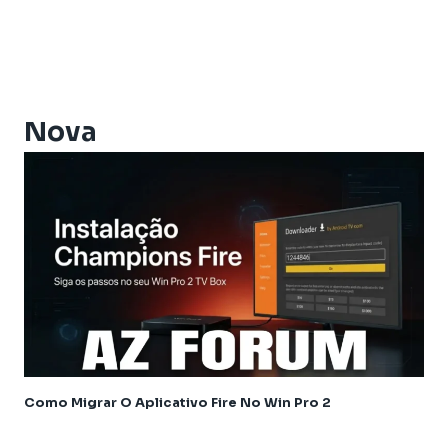
Athomics Eon
Athomics EX
Athomics Ex Slim
Athomics i3
Athomics i3 Bold
Nova
Athomics Inspire Qi
Athomics Inspire Qi Compact
Athomics Inspire Qi Lite
Athomics Nomads
Athomics S3
Athomics S4
Athomics T3
Atualização
AudiSat
Audisat C2
Como Migrar O Aplicativo Fire No Win Pro 2
Audisat A1
Audisat A1 Plus