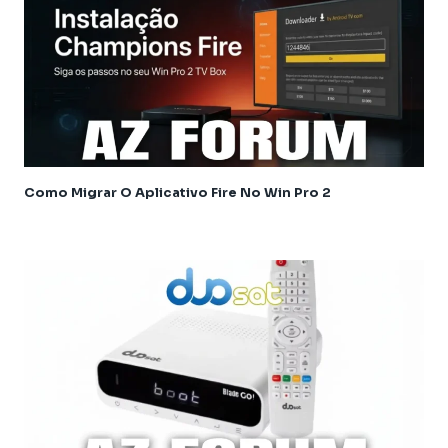
Athomics Nomads
Athomics S3
Athomics S4
Athomics T3
Atualização
AudiSat
Audisat C2
Como Migrar O Aplicativo Fire No Win Pro 2
Audisat A1
Audisat A1 Plus
Audisat A2 Plus Tuner Encaixável
Audisat A2 Plus Tuner Fixo
Audisat A3
Audisat A3 plus
Audisat A5
Audisat C1
Audisat C2