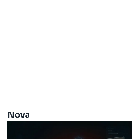
Amiko Xpro
Artcom Alegria
Artcom Alegria Plus
Artemis
Artemis One
Athomics
Athomics Active Express Primeira
Athomics Aura
Athomics Connect
Athomics Eon
Athomics EX
Athomics Ex Slim
Athomics i3
Athomics i3 Bold
Nova
Athomics Inspire Qi
Athomics Inspire Qi Compact
Athomics Inspire Qi Lite