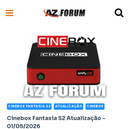
Pular
para
o
Conteúdo
CINEBOX FANTASIA S2
ATUALIZAÇÃO
CINEBOX
Cinebox Fantasia S2 Atualização –
01/05/2026