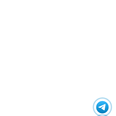
Azamerica Champions
Azamerica Champions IPTV
Azamerica Extremo IPTV
Azamerica F92 Plus
Azamerica Gold
Azamerica i5 IPTV
Azamerica i7 IPTV
Azamerica King
Azamerica King GX PRO
Azamerica King IPTV
Azamerica Mobi
Azamerica Mobi IKS
Azamerica Platinum GX PRO
Azamerica S1001
Azamerica S1001 Plus
Azamerica S1005
Azamerica S1006