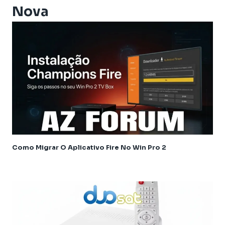
Athomics i3 Bold
Nova
Athomics Inspire Qi
Athomics Inspire Qi Compact
Athomics Inspire Qi Lite
Athomics Nomads
Athomics S3
Athomics S4
Athomics T3
Atualização
AudiSat
Audisat C2
Como Migrar O Aplicativo Fire No Win Pro 2
Audisat A1
Audisat A1 Plus
Audisat A2 Plus Tuner Encaixável
Audisat A2 Plus Tuner Fixo
Audisat A3
Audisat A3 plus