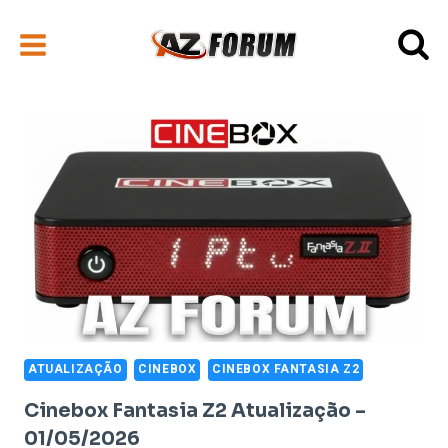
Pular
para
o
Conteúdo
ATUALIZAÇÃO
CINEBOX
CINEBOX FANTASIA Z2
Cinebox Fantasia Z2 Atualização –
01/05/2026