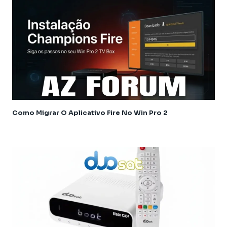
Athomics Inspire Qi Lite
Athomics Nomads
Athomics S3
Athomics S4
Athomics T3
Atualização
AudiSat
Audisat C2
Como Migrar O Aplicativo Fire No Win Pro 2
Audisat A1
Audisat A1 Plus
Audisat A2 Plus Tuner Encaixável
Audisat A2 Plus Tuner Fixo
Audisat A3
Audisat A3 plus
Audisat A5
Audisat C1