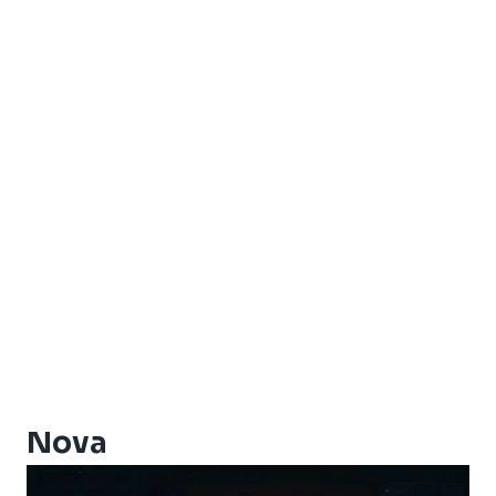
Americabox S705
Amiko Xpro
Artcom Alegria
Artcom Alegria Plus
Artemis
Artemis One
Athomics
Athomics Active Express Primeira
Athomics Aura
Athomics Connect
Athomics Eon
Athomics EX
Athomics Ex Slim
Athomics i3
Athomics i3 Bold
Nova
Athomics Inspire Qi
Athomics Inspire Qi Compact