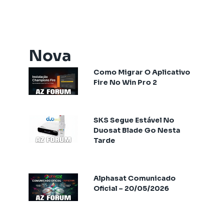
Artemis One
Athomics
Athomics Active Express Primeira
Athomics Aura
Nova
Athomics Connect
Como Migrar O Aplicativo
Athomics Eon
Fire No Win Pro 2
Athomics EX
Athomics Ex Slim
Athomics i3
SKS Segue Estável No
Athomics i3 Bold
Duosat Blade Go Nesta
Tarde
Athomics Inspire Qi
Athomics Inspire Qi Compact
Athomics Inspire Qi Lite
Alphasat Comunicado
Athomics Nomads
Oficial – 20/05/2026
Athomics S3
Athomics S4