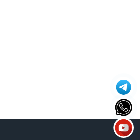
Athomics T3
Atualização
AudiSat
Audisat C2
Audisat A1
Audisat A1 Plus
Audisat A2 Plus Tuner Encaixável
Audisat A2 Plus Tuner Fixo
Audisat A3
Audisat A3 plus
Audisat A5
Audisat C1
Audisat C2
Audisat E10
Audisat K10 Plus
Audisat K10 Urus
Audisat K10 Urus + Plus