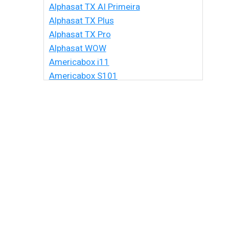
Alphasat TX AI Primeira
Alphasat TX Plus
Alphasat TX Pro
Alphasat WOW
Americabox i11
Americabox S101
Americabox S105 HD
Americabox S105 Plus
Americabox S205 + Plus
Americabox S205 HD
Americabox S305 + Plus
Americabox S305 GX
Americabox S705
Amiko Xpro
Artcom Alegria
Artcom Alegria Plus
Artemis