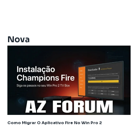
Athomics Eon
Athomics EX
Athomics Ex Slim
Athomics i3
Athomics i3 Bold
Nova
Athomics Inspire Qi
Athomics Inspire Qi Compact
Athomics Inspire Qi Lite
Athomics Nomads
Athomics S3
Athomics S4
Athomics T3
Atualização
AudiSat
Audisat C2
Como Migrar O Aplicativo Fire No Win Pro 2
Audisat A1
Audisat A1 Plus