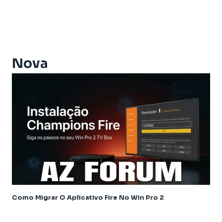
Athomics Eon
Athomics EX
Athomics Ex Slim
Athomics i3
Athomics i3 Bold
Nova
Athomics Inspire Qi
Athomics Inspire Qi Compact
Athomics Inspire Qi Lite
Athomics Nomads
Athomics S3
Athomics S4
Athomics T3
Atualização
AudiSat
Audisat C2
Como Migrar O Aplicativo Fire No Win Pro 2
Audisat A1
Audisat A1 Plus