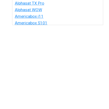
Alphasat TX Pro
Alphasat WOW
Americabox i11
Americabox S101
Americabox S105 HD
Americabox S105 Plus
Americabox S205 + Plus
Americabox S205 HD
Americabox S305 + Plus
Americabox S305 GX
Americabox S705
Amiko Xpro
Artcom Alegria
Artcom Alegria Plus
Artemis
Artemis One
Athomics