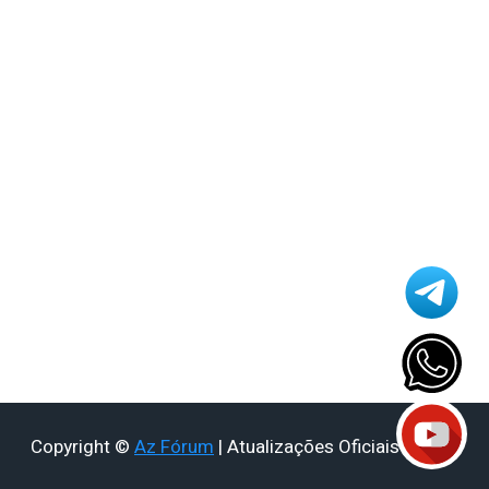
Azamerica i5 IPTV
Azamerica i7 IPTV
Azamerica King
Azamerica King GX PRO
Azamerica King IPTV
Azamerica Mobi
Azamerica Mobi IKS
Azamerica Platinum GX PRO
Azamerica S1001
Azamerica S1001 Plus
Azamerica S1005
Azamerica S1006
Azamerica S1006 Plus
Azamerica S1007
Azamerica S1007 New
Azamerica S1007 Plus
Copyright ©
Az Fórum
| Atualizações Oficiais - 2026
Azamerica S1009