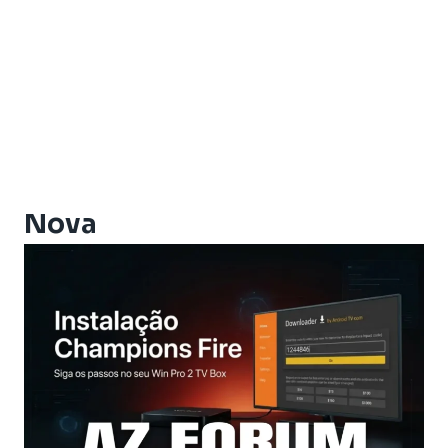
Athomics Active Express Primeira
Athomics Aura
Athomics Connect
Athomics Eon
Athomics EX
Athomics Ex Slim
Athomics i3
Athomics i3 Bold
Nova
Athomics Inspire Qi
Athomics Inspire Qi Compact
Athomics Inspire Qi Lite
Athomics Nomads
Athomics S3
Athomics S4
Athomics T3
Atualização