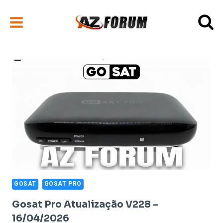
Pular
para
o
Conteúdo
GOSAT
GOSAT PRO
Gosat Pro Atualização V228 –
16/04/2026