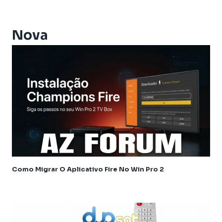
Athomics Ex Slim
Athomics i3
Athomics i3 Bold
Nova
Athomics Inspire Qi
Athomics Inspire Qi Compact
Athomics Inspire Qi Lite
Athomics Nomads
Athomics S3
Athomics S4
Athomics T3
Atualização
AudiSat
Audisat C2
Como Migrar O Aplicativo Fire No Win Pro 2
Audisat A1
Audisat A1 Plus
Audisat A2 Plus Tuner Encaixável
Audisat A2 Plus Tuner Fixo