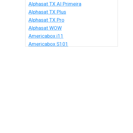
Alphasat TX AI Primeira
Alphasat TX Plus
Alphasat TX Pro
Alphasat WOW
Americabox i11
Americabox S101
Americabox S105 HD
Americabox S105 Plus
Americabox S205 + Plus
Americabox S205 HD
Americabox S305 + Plus
Americabox S305 GX
Americabox S705
Amiko Xpro
Artcom Alegria
Artcom Alegria Plus
Artemis