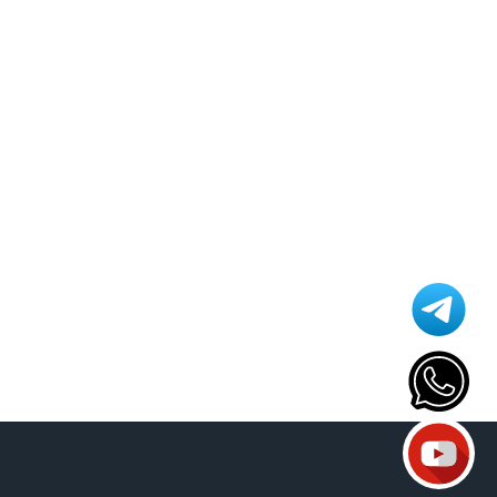
Athomics T3
Atualização
AudiSat
Audisat C2
Audisat A1
Audisat A1 Plus
Audisat A2 Plus Tuner Encaixável
Audisat A2 Plus Tuner Fixo
Audisat A3
Audisat A3 plus
Audisat A5
Audisat C1
Audisat C2
Audisat E10
Audisat K10 Plus
Audisat K10 Urus
Audisat K10 Urus + Plus