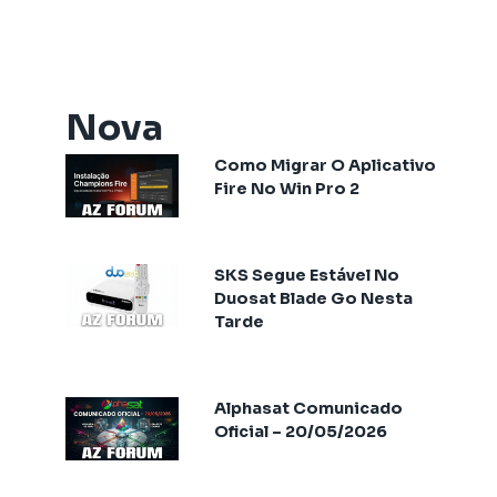
Artemis One
Athomics
Athomics Active Express Primeira
Athomics Aura
Nova
Athomics Connect
Como Migrar O Aplicativo
Athomics Eon
Fire No Win Pro 2
Athomics EX
Athomics Ex Slim
Athomics i3
SKS Segue Estável No
Athomics i3 Bold
Duosat Blade Go Nesta
Tarde
Athomics Inspire Qi
Athomics Inspire Qi Compact
Athomics Inspire Qi Lite
Alphasat Comunicado
Athomics Nomads
Oficial – 20/05/2026
Athomics S3
Athomics S4