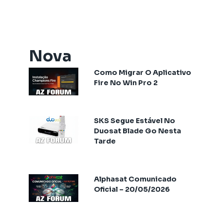
Artemis One
Athomics
Athomics Active Express Primeira
Athomics Aura
Nova
Athomics Connect
Como Migrar O Aplicativo
Athomics Eon
Fire No Win Pro 2
Athomics EX
Athomics Ex Slim
Athomics i3
SKS Segue Estável No
Athomics i3 Bold
Duosat Blade Go Nesta
Tarde
Athomics Inspire Qi
Athomics Inspire Qi Compact
Athomics Inspire Qi Lite
Alphasat Comunicado
Athomics Nomads
Oficial – 20/05/2026
Athomics S3
Athomics S4