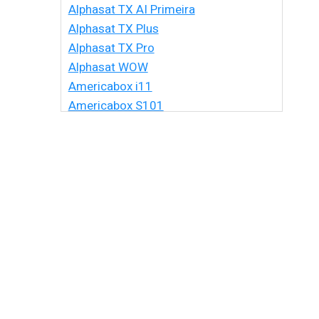
Alphasat TX AI Primeira
Alphasat TX Plus
Alphasat TX Pro
Alphasat WOW
Americabox i11
Americabox S101
Americabox S105 HD
Americabox S105 Plus
Americabox S205 + Plus
Americabox S205 HD
Americabox S305 + Plus
Americabox S305 GX
Americabox S705
Amiko Xpro
Artcom Alegria
Artcom Alegria Plus
Artemis