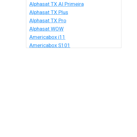
Alphasat TX AI Primeira
Alphasat TX Plus
Alphasat TX Pro
Alphasat WOW
Americabox i11
Americabox S101
Americabox S105 HD
Americabox S105 Plus
Americabox S205 + Plus
Americabox S205 HD
Americabox S305 + Plus
Americabox S305 GX
Americabox S705
Amiko Xpro
Artcom Alegria
Artcom Alegria Plus
Artemis