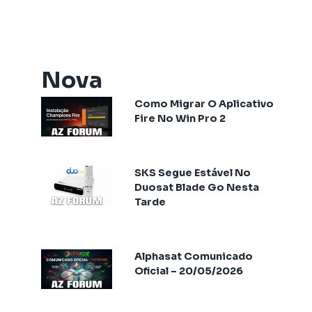
Artemis One
Athomics
Athomics Active Express Primeira
Athomics Aura
Nova
Athomics Connect
Como Migrar O Aplicativo
Athomics Eon
Fire No Win Pro 2
Athomics EX
Athomics Ex Slim
Athomics i3
SKS Segue Estável No
Athomics i3 Bold
Duosat Blade Go Nesta
Tarde
Athomics Inspire Qi
Athomics Inspire Qi Compact
Athomics Inspire Qi Lite
Alphasat Comunicado
Athomics Nomads
Oficial – 20/05/2026
Athomics S3
Athomics S4