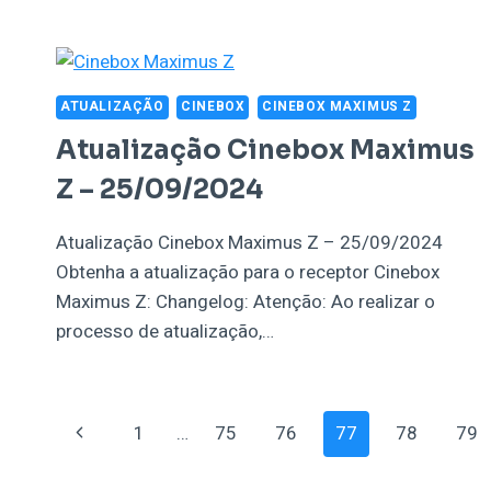
ATUALIZAÇÃO
CINEBOX
CINEBOX MAXIMUS Z
Atualização Cinebox Maximus
Z – 25/09/2024
Atualização Cinebox Maximus Z – 25/09/2024
Obtenha a atualização para o receptor Cinebox
Maximus Z: Changelog: Atenção: Ao realizar o
processo de atualização,…
Navegação
Página
1
…
75
76
77
78
79
Anterior
Da