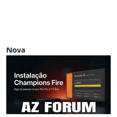
Athomics Aura
Athomics Connect
Athomics Eon
Athomics EX
Athomics Ex Slim
Athomics i3
Athomics i3 Bold
Nova
Athomics Inspire Qi
Athomics Inspire Qi Compact
Athomics Inspire Qi Lite
Athomics Nomads
Athomics S3
Athomics S4
Athomics T3
Atualização
AudiSat