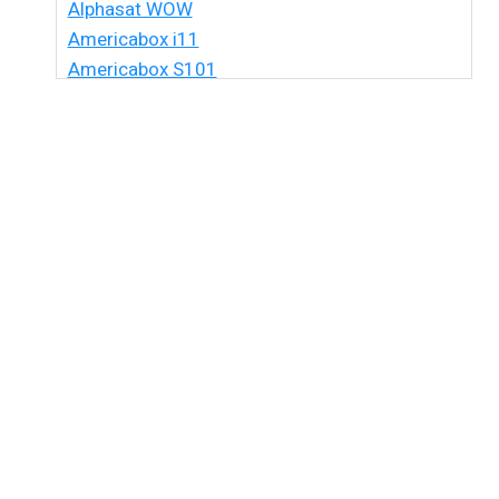
Alphasat WOW
Americabox i11
Americabox S101
Americabox S105 HD
Americabox S105 Plus
Americabox S205 + Plus
Americabox S205 HD
Americabox S305 + Plus
Americabox S305 GX
Americabox S705
Amiko Xpro
Artcom Alegria
Artcom Alegria Plus
Artemis
Artemis One
Athomics
Athomics Active Express Primeira