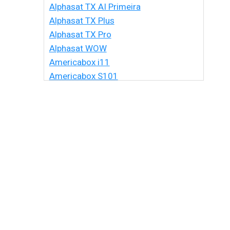
Alphasat TX AI Primeira
Alphasat TX Plus
Alphasat TX Pro
Alphasat WOW
Americabox i11
Americabox S101
Americabox S105 HD
Americabox S105 Plus
Americabox S205 + Plus
Americabox S205 HD
Americabox S305 + Plus
Americabox S305 GX
Americabox S705
Amiko Xpro
Artcom Alegria
Artcom Alegria Plus
Artemis