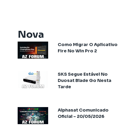
Artemis One
Athomics
Athomics Active Express Primeira
Athomics Aura
Nova
Athomics Connect
Como Migrar O Aplicativo
Athomics Eon
Fire No Win Pro 2
Athomics EX
Athomics Ex Slim
Athomics i3
SKS Segue Estável No
Athomics i3 Bold
Duosat Blade Go Nesta
Tarde
Athomics Inspire Qi
Athomics Inspire Qi Compact
Athomics Inspire Qi Lite
Alphasat Comunicado
Athomics Nomads
Oficial – 20/05/2026
Athomics S3
Athomics S4