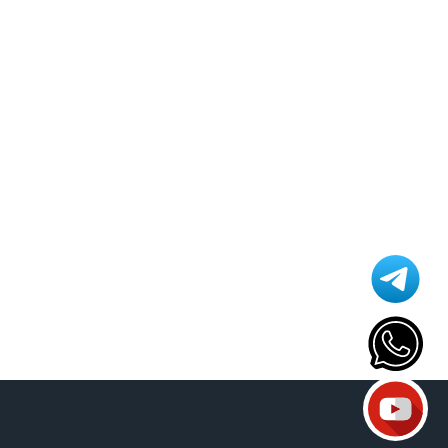
Athomics T3
Atualização
AudiSat
Audisat C2
Audisat A1
Audisat A1 Plus
Audisat A2 Plus Tuner Encaixável
Audisat A2 Plus Tuner Fixo
Audisat A3
Audisat A3 plus
Audisat A5
Audisat C1
Audisat C2
Audisat E10
Audisat K10 Plus
Audisat K10 Urus
Audisat K10 Urus + Plus