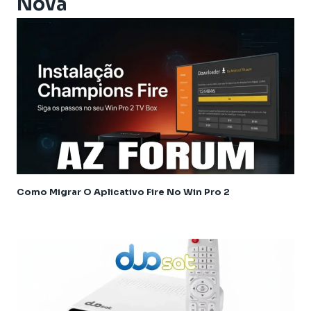
Nova
Athomics Inspire Qi
Athomics Inspire Qi Compact
Athomics Inspire Qi Lite
Athomics Nomads
Athomics S3
Athomics S4
Athomics T3
Atualização
AudiSat
Audisat C2
Como Migrar O Aplicativo Fire No Win Pro 2
Audisat A1
Audisat A1 Plus
Audisat A2 Plus Tuner Encaixável
Audisat A2 Plus Tuner Fixo
Audisat A3
Audisat A3 plus