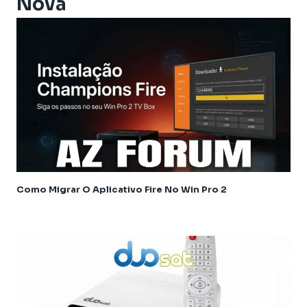
Nova
Athomics Inspire Qi
Athomics Inspire Qi Compact
Athomics Inspire Qi Lite
Athomics Nomads
Athomics S3
Athomics S4
Athomics T3
Atualização
AudiSat
Audisat C2
Como Migrar O Aplicativo Fire No Win Pro 2
Audisat A1
Audisat A1 Plus
Audisat A2 Plus Tuner Encaixável
Audisat A2 Plus Tuner Fixo
Audisat A3
Audisat A3 plus