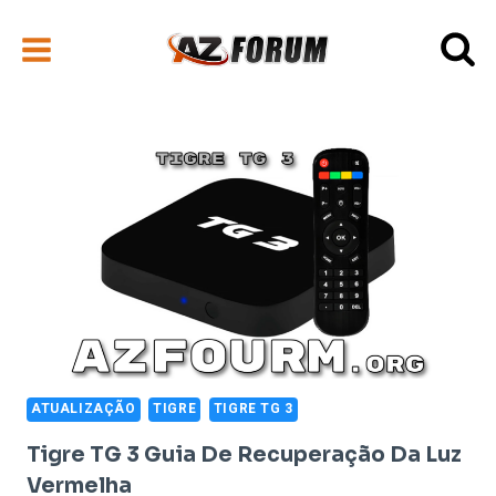
Pular
para
o
Conteúdo
ATUALIZAÇÃO
TIGRE
TIGRE TG 3
Tigre TG 3 Guia De Recuperação Da Luz
Vermelha