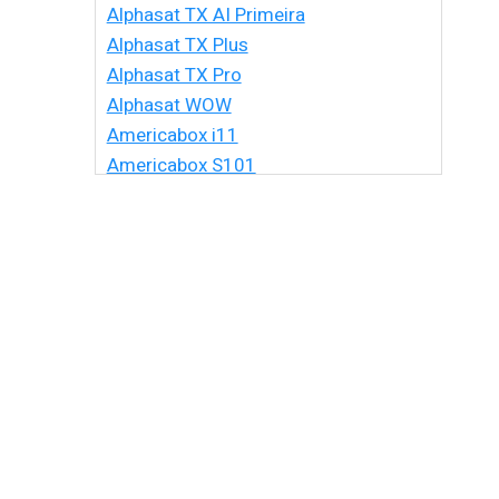
Alphasat TX AI Primeira
Alphasat TX Plus
Alphasat TX Pro
Alphasat WOW
Americabox i11
Americabox S101
Americabox S105 HD
Americabox S105 Plus
Americabox S205 + Plus
Americabox S205 HD
Americabox S305 + Plus
Americabox S305 GX
Americabox S705
Amiko Xpro
Artcom Alegria
Artcom Alegria Plus
Artemis