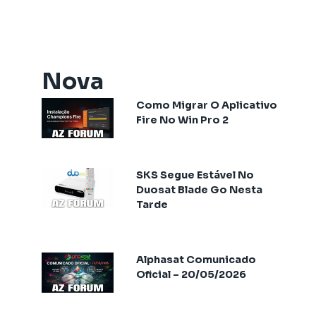
Artemis One
Athomics
Athomics Active Express Primeira
Athomics Aura
Nova
Athomics Connect
Como Migrar O Aplicativo
Athomics Eon
Fire No Win Pro 2
Athomics EX
Athomics Ex Slim
Athomics i3
SKS Segue Estável No
Athomics i3 Bold
Duosat Blade Go Nesta
Tarde
Athomics Inspire Qi
Athomics Inspire Qi Compact
Athomics Inspire Qi Lite
Alphasat Comunicado
Athomics Nomads
Oficial – 20/05/2026
Athomics S3
Athomics S4