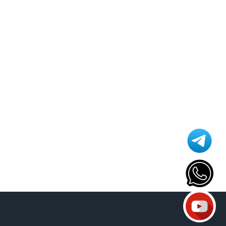
Athomics T3
Atualização
AudiSat
Audisat C2
Audisat A1
Audisat A1 Plus
Audisat A2 Plus Tuner Encaixável
Audisat A2 Plus Tuner Fixo
Audisat A3
Audisat A3 plus
Audisat A5
Audisat C1
Audisat C2
Audisat E10
Audisat K10 Plus
Audisat K10 Urus
Audisat K10 Urus + Plus