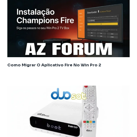
Athomics Inspire Qi Lite
Athomics Nomads
Athomics S3
Athomics S4
Athomics T3
Atualização
AudiSat
Audisat C2
Como Migrar O Aplicativo Fire No Win Pro 2
Audisat A1
Audisat A1 Plus
Audisat A2 Plus Tuner Encaixável
Audisat A2 Plus Tuner Fixo
Audisat A3
Audisat A3 plus
Audisat A5
Audisat C1
Audisat C2