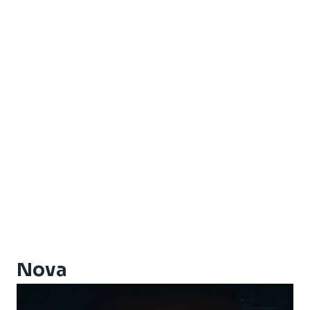
Americabox S705
Amiko Xpro
Artcom Alegria
Artcom Alegria Plus
Artemis
Artemis One
Athomics
Athomics Active Express Primeira
Athomics Aura
Athomics Connect
Athomics Eon
Athomics EX
Athomics Ex Slim
Athomics i3
Athomics i3 Bold
Nova
Athomics Inspire Qi
Athomics Inspire Qi Compact