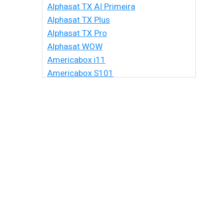
Alphasat TX AI Primeira
Alphasat TX Plus
Alphasat TX Pro
Alphasat WOW
Americabox i11
Americabox S101
Americabox S105 HD
Americabox S105 Plus
Americabox S205 + Plus
Americabox S205 HD
Americabox S305 + Plus
Americabox S305 GX
Americabox S705
Amiko Xpro
Artcom Alegria
Artcom Alegria Plus
Artemis