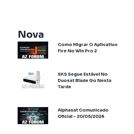
Artemis One
Athomics
Athomics Active Express Primeira
Athomics Aura
Nova
Athomics Connect
Como Migrar O Aplicativo
Athomics Eon
Fire No Win Pro 2
Athomics EX
Athomics Ex Slim
Athomics i3
SKS Segue Estável No
Athomics i3 Bold
Duosat Blade Go Nesta
Tarde
Athomics Inspire Qi
Athomics Inspire Qi Compact
Athomics Inspire Qi Lite
Alphasat Comunicado
Athomics Nomads
Oficial – 20/05/2026
Athomics S3
Athomics S4