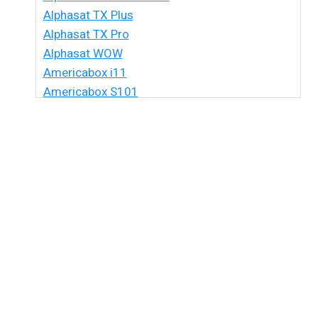
Alphasat TX Plus
Alphasat TX Pro
Alphasat WOW
Americabox i11
Americabox S101
Americabox S105 HD
Americabox S105 Plus
Americabox S205 + Plus
Americabox S205 HD
Americabox S305 + Plus
Americabox S305 GX
Americabox S705
Amiko Xpro
Artcom Alegria
Artcom Alegria Plus
Artemis