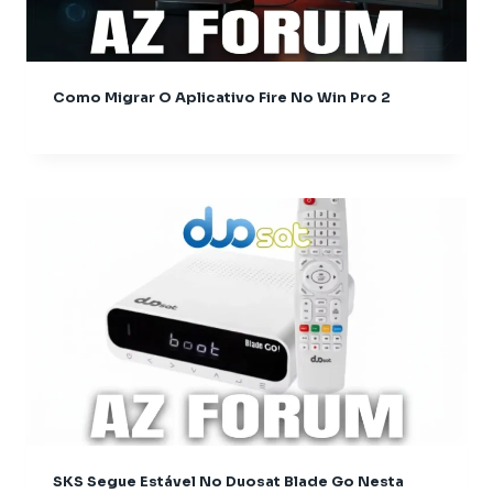
Atualização
AudiSat
Audisat C2
Como Migrar O Aplicativo Fire No Win Pro 2
Audisat A1
Audisat A1 Plus
Audisat A2 Plus Tuner Encaixável
Audisat A2 Plus Tuner Fixo
Audisat A3
Audisat A3 plus
Audisat A5
Audisat C1
Audisat C2
Audisat E10
Audisat K10 Plus
Audisat K10 Urus
Audisat K10 Urus + Plus
SKS Segue Estável No Duosat Blade Go Nesta