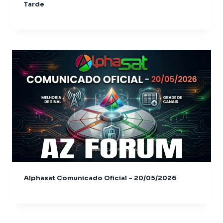
Audisat K20
Tarde
Audisat K20 + Plus
Audisat K20 Huracan
Audisat K20 Plus
Audisat K30 Aventador
Audisat K40 Diablo
Audisat K50
Azamerica
Azamerica Beats
Azamerica Beats GX Pro
Azamerica CH Light GX
Azamerica CH Pro GX
Azamerica CH Super GX
Azamerica Champions
Alphasat Comunicado Oficial – 20/05/2026
Azamerica Champions IPTV
Azamerica Extremo IPTV
Azamerica F92 Plus