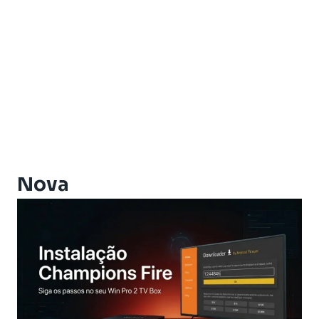
Artemis One
Athomics
Athomics Active Express Primeira
Athomics Aura
Athomics Connect
Athomics Eon
Athomics EX
Athomics Ex Slim
Athomics i3
Athomics i3 Bold
Nova
Athomics Inspire Qi
Athomics Inspire Qi Compact
Athomics Inspire Qi Lite
Athomics Nomads
Athomics S3
Athomics S4
Athomics T3